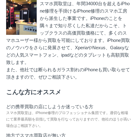
スマホ買取堂は、年間34000台を超えるiPho
ne修理を手掛ける
iPhone修理のスマホ工房
から派生した事業です。iPhoneのことを
隅々まで知り尽くした私達だからこそ、ト
ップクラスの高価買取価格にて、多くのス
マホユーザー様から買取を可能にしております。iPhone買取
のノウハウをさらに発展させて、XperiaやNexus、Galaxyな
どの人気スマートフォン、ipadなどのタブレットも高額買取
致します。
また、他社では断られるガラス割れのiPhoneも買い取らせて
頂きますので、ぜひご相談下さい。
こんな方にオススメ
どの携帯買取の店にしようか迷っている方
スマホ買取堂は、iPhone修理のプロフェッショナル集団です。適切な相場
にて業界最高額を目指して買取を行なっておりますので、他社のほうが高い
場合はご相談下さい。
地方でスマホ買取店が無い方