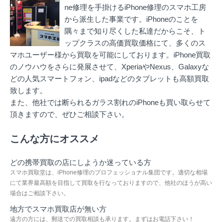
ne修理を手掛ける
iPhone修理のスマホ工房
から派生した事業です。iPhoneのことを
隅々まで知り尽くした私達だからこそ、ト
ップクラスの高価買取価格にて、多くのス
マホユーザー様から買取を可能にしております。iPhone買取
のノウハウをさらに発展させて、XperiaやNexus、Galaxyな
どの人気スマートフォン、ipadなどのタブレットも高額買取
致します。
また、他社では断られるガラス割れのiPhoneも買い取らせて
頂きますので、ぜひご相談下さい。
こんな方にオススメ
どの携帯買取の店にしようか迷っている方
スマホ買取堂は、iPhone修理のプロフェッショナル集団です。適切な相場
にて業界最高額を目指して買取を行なっておりますので、他社のほうが高い
場合はご相談下さい。
地方でスマホ買取店が無い方
遠方の方には、郵送での買取相談も承ります。まずはお電話下さい！