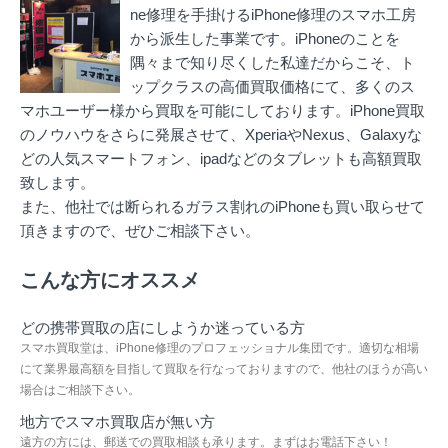
ne修理を手掛ける
iPhone修理のスマホ工房
から派生した事業です。iPhoneのことを
隅々まで知り尽くした私達だからこそ、ト
ップクラスの高価買取価格にて、多くのス
マホユーザー様から買取を可能にしております。iPhone買取
のノウハウをさらに発展させて、XperiaやNexus、Galaxyな
どの人気スマートフォン、ipadなどのタブレットも高額買取
致します。
また、他社では断られるガラス割れのiPhoneも買い取らせて
頂きますので、ぜひご相談下さい。
こんな方にオススメ
どの携帯買取の店にしようか迷っている方
スマホ買取堂は、iPhone修理のプロフェッショナル集団です。適切な相場
にて業界最高額を目指して買取を行なっておりますので、他社のほうが高い
場合はご相談下さい。
地方でスマホ買取店が無い方
遠方の方には、郵送での買取相談も承ります。まずはお電話下さい！