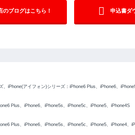
店のブログはこちら！
申込書ダ
Phone(アイフォン)シリーズ：iPhone6 Plus、iPhone6、iPhone5
 Plus、iPhone6、iPhone5s、iPhone5c、iPhone5、iPhone4S
 Plus、iPhone6、iPhone5s、iPhone5c、iPhone5、iPhone4、iP