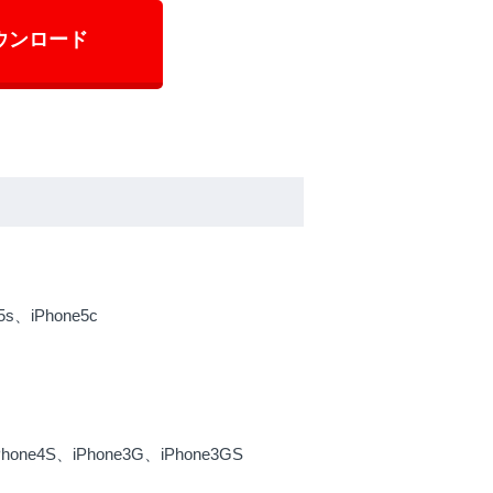
ウンロード
s、iPhone5c
hone4S、iPhone3G、iPhone3GS