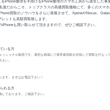
るiPhone修理を手掛ける
iPhone修理のスマホ工房
から派生した事業
た私達だからこそ、トップクラスの高価買取価格にて、多くのスマ
ne買取のノウハウをさらに発展させて、XperiaやNexus、Gala
タブレットも高額買取致します。
iPhoneも買い取らせて頂きますので、ぜひご相談下さい。
ている方
ロフェッショナル集団です。適切な相場にて業界最高額を目指して買取を行なっ
下さい。
ります。まずはお電話下さい！
られる方
施しております。ご相談下さい。