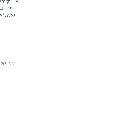
です。iP
ホユーザー
xyなどの
ております