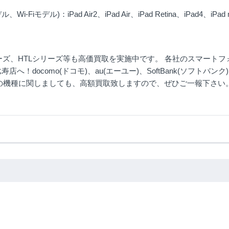
iモデル)：iPad Air2、iPad Air、iPad Retina、iPad4、iPad min
シリーズ、HTLシリーズ等も高価買取を実施中です。 各社のスマート
！docomo(ドコモ)、au(エーユー)、SoftBank(ソフトバンク
イル)の機種に関しましても、高額買取致しますので、ぜひご一報下さい