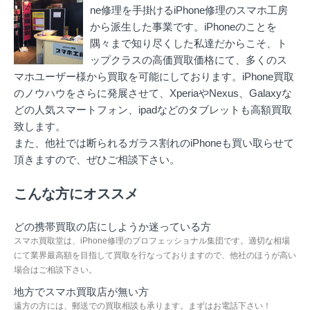
ne修理を手掛ける
iPhone修理のスマホ工房
から派生した事業です。iPhoneのことを
隅々まで知り尽くした私達だからこそ、ト
ップクラスの高価買取価格にて、多くのス
マホユーザー様から買取を可能にしております。iPhone買取
のノウハウをさらに発展させて、XperiaやNexus、Galaxyな
どの人気スマートフォン、ipadなどのタブレットも高額買取
致します。
また、他社では断られるガラス割れのiPhoneも買い取らせて
頂きますので、ぜひご相談下さい。
こんな方にオススメ
どの携帯買取の店にしようか迷っている方
スマホ買取堂は、iPhone修理のプロフェッショナル集団です。適切な相場
にて業界最高額を目指して買取を行なっておりますので、他社のほうが高い
場合はご相談下さい。
地方でスマホ買取店が無い方
遠方の方には、郵送での買取相談も承ります。まずはお電話下さい！