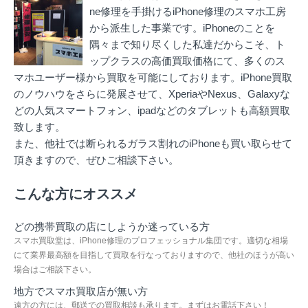
ne修理を手掛ける
iPhone修理のスマホ工房
から派生した事業です。iPhoneのことを
隅々まで知り尽くした私達だからこそ、ト
ップクラスの高価買取価格にて、多くのス
マホユーザー様から買取を可能にしております。iPhone買取
のノウハウをさらに発展させて、XperiaやNexus、Galaxyな
どの人気スマートフォン、ipadなどのタブレットも高額買取
致します。
また、他社では断られるガラス割れのiPhoneも買い取らせて
頂きますので、ぜひご相談下さい。
こんな方にオススメ
どの携帯買取の店にしようか迷っている方
スマホ買取堂は、iPhone修理のプロフェッショナル集団です。適切な相場
にて業界最高額を目指して買取を行なっておりますので、他社のほうが高い
場合はご相談下さい。
地方でスマホ買取店が無い方
遠方の方には、郵送での買取相談も承ります。まずはお電話下さい！