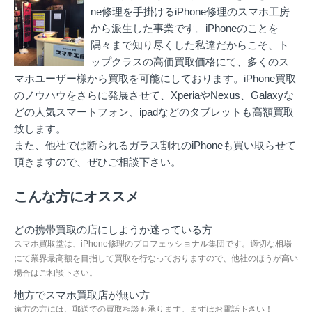
ne修理を手掛ける
iPhone修理のスマホ工房
から派生した事業です。iPhoneのことを
隅々まで知り尽くした私達だからこそ、ト
ップクラスの高価買取価格にて、多くのス
マホユーザー様から買取を可能にしております。iPhone買取
のノウハウをさらに発展させて、XperiaやNexus、Galaxyな
どの人気スマートフォン、ipadなどのタブレットも高額買取
致します。
また、他社では断られるガラス割れのiPhoneも買い取らせて
頂きますので、ぜひご相談下さい。
こんな方にオススメ
どの携帯買取の店にしようか迷っている方
スマホ買取堂は、iPhone修理のプロフェッショナル集団です。適切な相場
にて業界最高額を目指して買取を行なっておりますので、他社のほうが高い
場合はご相談下さい。
地方でスマホ買取店が無い方
遠方の方には、郵送での買取相談も承ります。まずはお電話下さい！