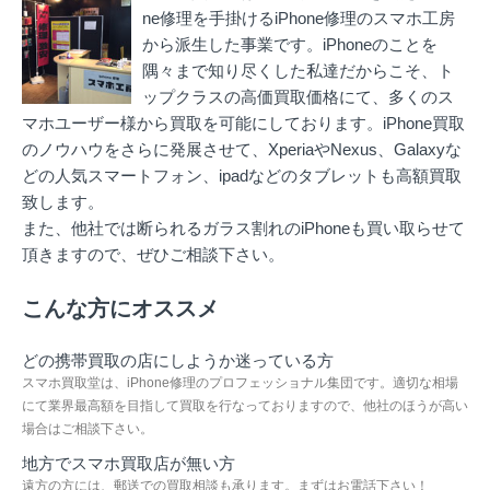
ne修理を手掛ける
iPhone修理のスマホ工房
から派生した事業です。iPhoneのことを
隅々まで知り尽くした私達だからこそ、ト
ップクラスの高価買取価格にて、多くのス
マホユーザー様から買取を可能にしております。iPhone買取
のノウハウをさらに発展させて、XperiaやNexus、Galaxyな
どの人気スマートフォン、ipadなどのタブレットも高額買取
致します。
また、他社では断られるガラス割れのiPhoneも買い取らせて
頂きますので、ぜひご相談下さい。
こんな方にオススメ
どの携帯買取の店にしようか迷っている方
スマホ買取堂は、iPhone修理のプロフェッショナル集団です。適切な相場
にて業界最高額を目指して買取を行なっておりますので、他社のほうが高い
場合はご相談下さい。
地方でスマホ買取店が無い方
遠方の方には、郵送での買取相談も承ります。まずはお電話下さい！